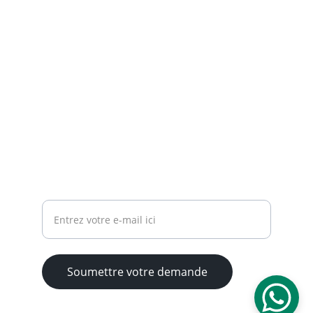
À PROPOS
africamall.org
+243 856168069
FAQ
Votre adresse e-mail
Soumettre votre demande